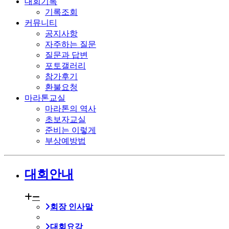
대회기록
기록조회
커뮤니티
공지사항
자주하는 질문
질문과 답변
포토갤러리
참가후기
환불요청
마라톤교실
마라톤의 역사
초보자교실
준비는 이렇게
부상예방법
대회안내
회장 인사말
대회요강