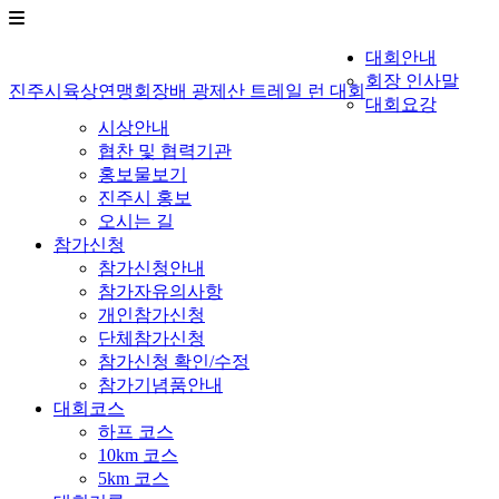
대회안내
회장 인사말
진주시육상연맹회장배 광제산 트레일 런 대회
대회요강
시상안내
협찬 및 협력기관
홍보물보기
진주시 홍보
오시는 길
참가신청
참가신청안내
참가자유의사항
개인참가신청
단체참가신청
참가신청 확인/수정
참가기념품안내
대회코스
하프 코스
10km 코스
5km 코스